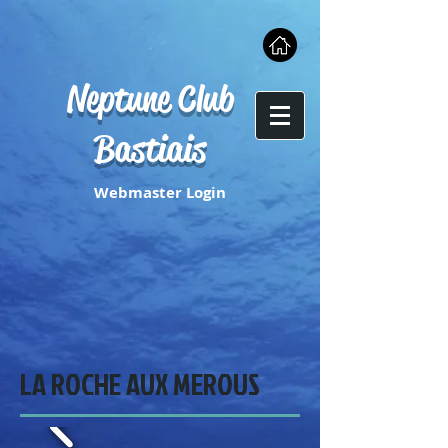
Neptune Club
Bastiais
Webmaster Login
LA ROCHE AUX MEROUS