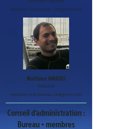
Secrétaire adjointe
neptune.club.bastiais.2b@gmail.com
Mathieu AMADEI
Trésorier
​neptune.club.bastiais.2b@gmail.com
Conseil d'administration :
Bureau + membres