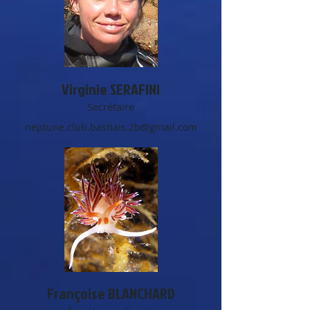
Virginie SERAFINI
Secrétaire
neptune.club.bastiais.2b@gmail.com
Françoise BLANCHARD