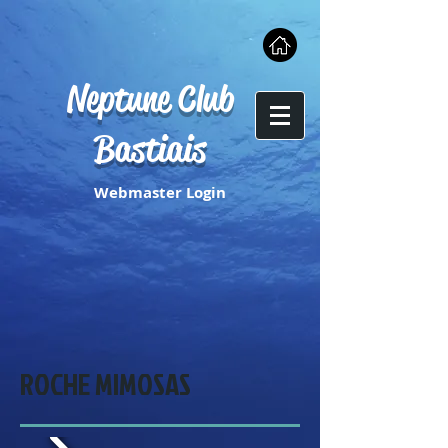
Neptune Club
Bastiais
Webmaster Login
ROCHE MIMOSAS